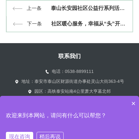
泰山长安园社区公益行系列活动|腊八送福
上一条
社区暖心服务，幸福从“头”开始 泰山长安园社区公益爱心义剪活动
下一条
联系我们
电话：0538-8899111
地址：泰安市泰山区财源街道办事处灵山大街363-4号
园区：高铁泰安站南4公里萧大亨墓北邻
×
版权所有：泰安市泰山长安陵园有限公司
备案号：鲁ICP备15023159
欢迎来到本网站，请问有什么可以帮您？
号
技术支持：山东金潮
现在咨询
稍后再说